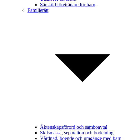
Särskild företrädare för barn
Familjerätt
Äktenskapsförord och samboavtal
Skilsmässa, separation och bodelning
Vårdnad, boende och umgänge med barn