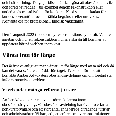
och i rätt ordning. Tidiga juridiska råd kan göra att obestånd undviks
och företaget räddas – till exempel genom rekonstruktion eller
underhandsackord istället för konkurs. På så sätt kan skadan för
kunder, leverantörer och anställda begränsas eller undvikas.
Kontakta oss för professionell juridisk vägledning!
Den 1 augusti 2022 trädde en ny rekonstruktionslag i kraft. Vad den
innebär och hur en rekonstruktion numera ska gå till kommer vi
uppdatera här på webben inom kort.
Vänta inte för länge
Det är inte ovanligt att man väntar lite för länge med att ta råd och då
kan det vara svårare att rädda företaget. Tveka därför inte att
kontakta Amber Advokaters obeståndsavdelning om ditt företag står
inför ekonomiska problem.
Vi erbjuder många erfarna jurister
Amber Advokater är en av de större aktörerna inom
obeståndsrådgivning; vår obeståndsavdelning har över tio erfarna
konkursförvaltare och ett stort antal engagerade biträdande jurister
och administratörer. Vi har gedigen erfarenhet av rekonstruktioner