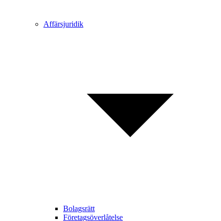
Affärsjuridik
Bolagsrätt
Företagsöverlåtelse