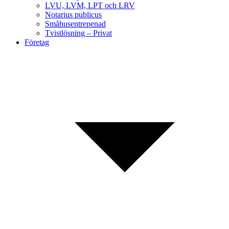
LVU, LVM, LPT och LRV
Notarius publicus
Småhusentrepenad
Tvistlösning – Privat
Företag