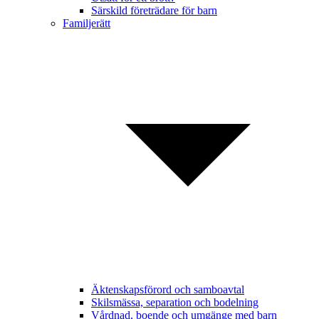
Särskild företrädare för barn
Familjerätt
Äktenskapsförord och samboavtal
Skilsmässa, separation och bodelning
Vårdnad, boende och umgänge med barn