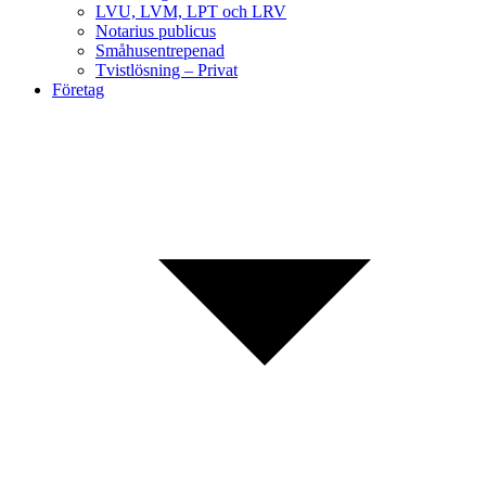
LVU, LVM, LPT och LRV
Notarius publicus
Småhusentrepenad
Tvistlösning – Privat
Företag