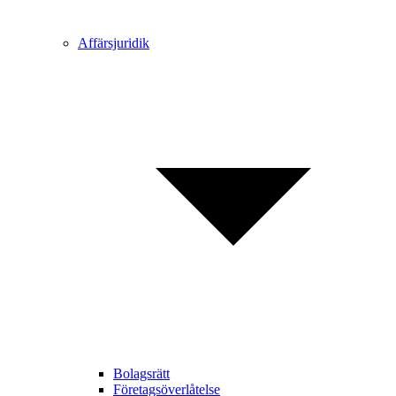
Affärsjuridik
Bolagsrätt
Företagsöverlåtelse