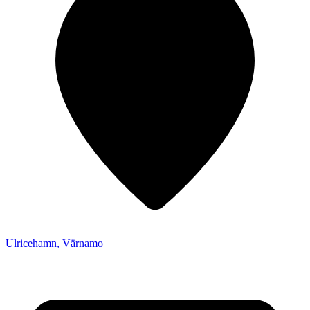
Ulricehamn,
Värnamo