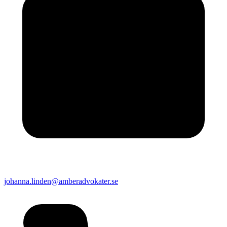
johanna.linden@amberadvokater.se