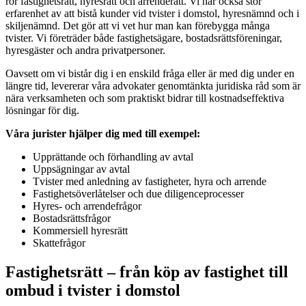
rör fastighetsrätt, hyresrätt och arrenderätt. Vi har också stor
erfarenhet av att bistå kunder vid tvister i domstol, hyresnämnd och i
skiljenämnd. Det gör att vi vet hur man kan förebygga många
tvister. Vi företräder både fastighetsägare, bostadsrättsföreningar,
hyresgäster och andra privatpersoner.
Oavsett om vi bistår dig i en enskild fråga eller är med dig under en
längre tid, levererar våra advokater genomtänkta juridiska råd som är
nära verksamheten och som praktiskt bidrar till kostnadseffektiva
lösningar för dig.
Våra jurister hjälper dig med till exempel:
Upprättande och förhandling av avtal
Uppsägningar av avtal
Tvister med anledning av fastigheter, hyra och arrende
Fastighetsöverlåtelser och due diligenceprocesser
Hyres- och arrendefrågor
Bostadsrättsfrågor
Kommersiell hyresrätt
Skattefrågor
Fastighetsrätt – från köp av fastighet till
ombud i tvister i domstol