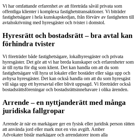
Vi har omfattande erfarenhet av att företräda såväl privata som
offentliga klienter i komplexa fastighetstransaktioner. Vi biträder
fastighetsägare i hela kunskapskedjan, från förvärv av fastigheten till
avtalsskrivning med hyresgäster och tvister i domstol.
Hyresrätt och bostadsrätt – bra avtal kan
förhindra tvister
Vi företräder både fastighetsägare, lokalhyresgäster och privata
hyresgäster. Det gör att vi har breda kunskaper och erfarenheter som
är till nytta för dig som klient. Det kan handla om att du som
fastighetsägare vill hyra ut lokaler eller bostäder eller säga upp och
avhysa hyresgäster. Det kan också handla om att du som hyresgäst
vill säga upp ett hyresavtal eller blivit uppsagd. Vi företräder också
bostadsrättsföreningar och bostadsrättsinnehavare i olika ärenden.
Arrende – en nyttjanderätt med många
juridiska fallgropar
Arrende är när en markägare ger en fysisk eller juridisk person rätten
att använda jord eller mark mot en viss avgift. Amber
Advokater bistår markägare och arrendatorer inom alla